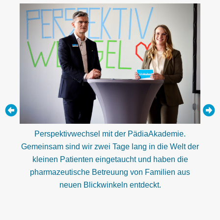
dert
Perspektivwechsel mit der PädiaAkademie.
Mit 
 den
Gemeinsam sind wir zwei Tage lang in die Welt der
die
wagt
kleinen Patienten eingetaucht und haben die
für t
pharmazeutische Betreuung von Familien aus
Ent
neuen Blickwinkeln entdeckt.