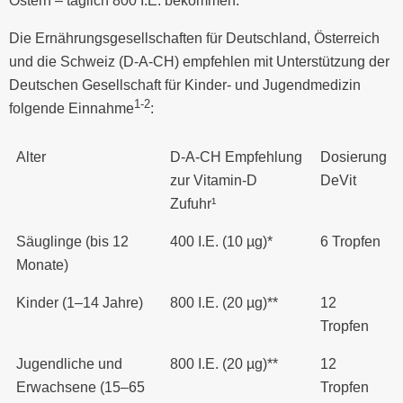
Ostern – täglich 800 I.E. bekommen.
Die Ernährungsgesellschaften für Deutschland, Österreich
und die Schweiz (D-A-CH) empfehlen mit Unterstützung der
Deutschen Gesellschaft für Kinder- und Jugendmedizin
1-2
folgende Einnahme
:
Alter
D-A-CH Empfehlung
Dosierung
zur Vitamin-D
DeVit
Zufuhr¹
Säuglinge (bis 12
400 I.E. (10 µg)*
6 Tropfen
Monate)
Kinder (1–14 Jahre)
800 I.E. (20 µg)**
12
Tropfen
Jugendliche und
800 I.E. (20 µg)**
12
Erwachsene (15–65
Tropfen